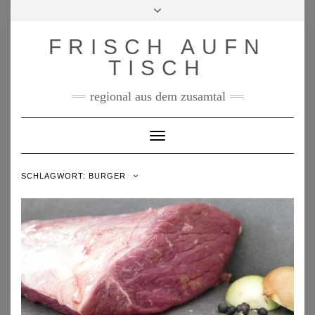
Skip
Toggle
to
header
content
FRISCH AUFN
TISCH
regional aus dem zusamtal
Toggle Navigation
SCHLAGWORT:
BURGER