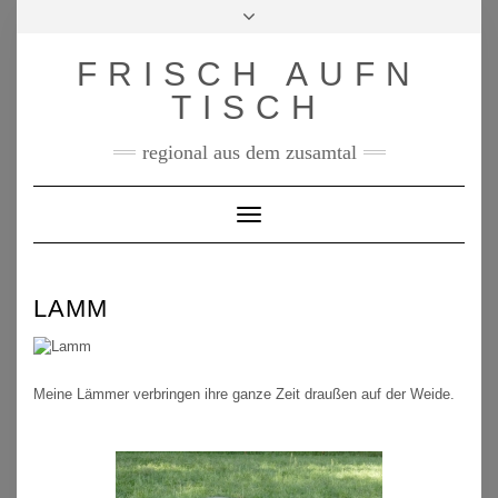
Skip
Toggle
to
header
content
FRISCH AUFN
TISCH
regional aus dem zusamtal
Toggle Navigation
LAMM
Meine Lämmer verbringen ihre ganze Zeit draußen auf der Weide.