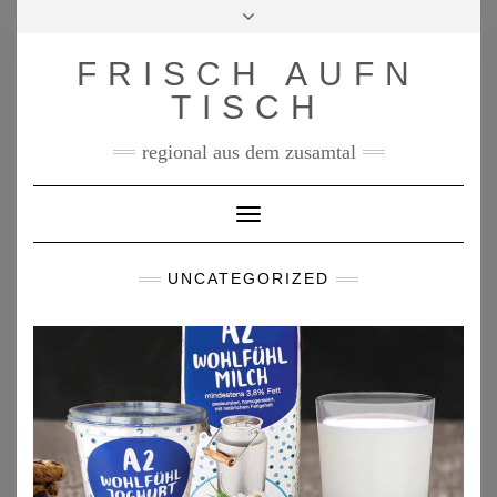
Skip
Toggle
to
header
content
FRISCH AUFN
TISCH
regional aus dem zusamtal
Toggle Navigation
UNCATEGORIZED